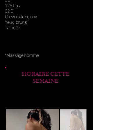
125 Lbs
32 B
Cheveux long noir
Yeux bruns
Tatouée
*Massage homme
HORAIRE CETTE
SEMAINE
DIMANCHE 9 AOÛT
16:00 – 23:00