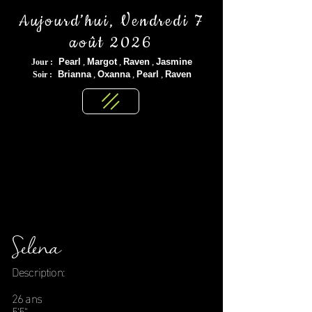
Aujourd’hui, Vendredi 7
août 2026
Pearl
,
Margot
,
Raven
,
Jasmine
Jour :
Brianna
,
Oxanna
,
Pearl
,
Raven
Soir :
Selena
Description:
26 ans
5'5"